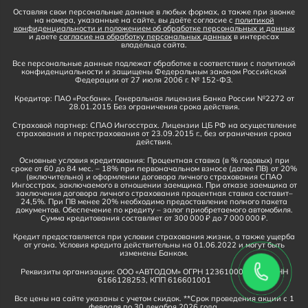
Оставляя свои персональные данные в любых формах, а также при звонке
на номера, указанные на сайте, вы даёте согласие с
политикой
конфиденциальности и положением об обработке персональных и данных
и даете
согласие на обработку персональных данных
в интересах
владельца сайта.
Все персональные данные подлежат обработке в соответствии с политикой
конфиденциальности и защищены Федеральным законом Российской
Федерации от 27 июля 2006 г. № 152-ФЗ.
Кредитор: ПАО «Росбанк». Генеральная лицензия Банка России №2272 от
28.01.2015 Без ограничения срока действия.
Страховой партнер: СПАО Ингосстрах. Лицензии ЦБ РФ на осуществление
страхования и перестрахования от 23.09.2015 г., без ограничения срока
действия.
Основные условия кредитования: Процентная ставка (в % годовых) при
сроке от 60 до 84 мес. – 18% при первоначальном взносе (далее ПВ) от 20%
(включительно) и оформлении договора личного страхования СПАО
Ингосстрах, заключаемого в отношении заемщика. При отказе заемщика от
заключения договора личного страхования процентная ставка составит–
24,5%. При ПВ менее 20% необходимо предоставление полного пакета
документов. Обеспечение по кредиту – залог приобретаемого автомобиля.
Сумма кредитования составляет от 300 000 ₽ до 7 000 000 ₽.
Кредит предоставляется при условии страхования жизни, а также ущерба
от угона. Условия кредита действительны на 01.06.2022 и могут быть
изменены Банком.
Реквизиты организации: ООО «АВТОДОМ» ОГРН 1236100016910, ИНН
6166128253, КПП 616601001
Все цены на сайте указаны с учетом скидок. **Срок проведения акции с 1
февраля по 30 декабря 2026 года.