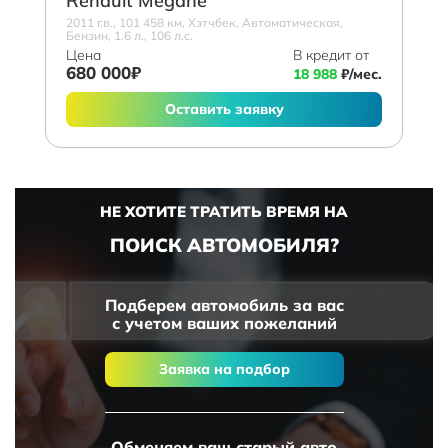
Renault Megane
2011 г.в., 101 458 км, Хэтчбек, Автоматическая,
Бензин, 1.6 л., 106 л.с.
Цена
В кредит от
680 000₽
18 988
₽/мес.
Оставить заявку
НЕ ХОТИТЕ ТРАТИТЬ ВРЕМЯ НА
ПОИСК АВТОМОБИЛЯ?
Подберем автомобиль за вас
с учетом ваших пожеланий
Заявка на подбор
Обменяем ваш старый авто