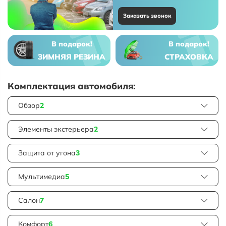
Заказать звонок
В подарок!
В подарок!
ЗИМНЯЯ РЕЗИНА
СТРАХОВКА
Комплектация автомобиля:
Обзор
2
Элементы экстерьера
2
Защита от угона
3
Мультимедиа
5
Салон
7
Комфорт
6