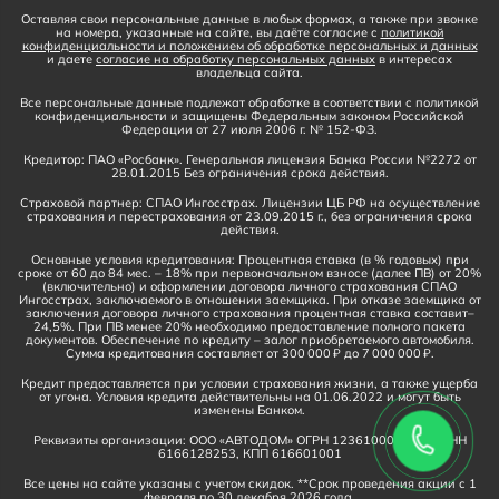
Оставляя свои персональные данные в любых формах, а также при звонке
на номера, указанные на сайте, вы даёте согласие с
политикой
конфиденциальности и положением об обработке персональных и данных
и даете
согласие на обработку персональных данных
в интересах
владельца сайта.
Все персональные данные подлежат обработке в соответствии с политикой
конфиденциальности и защищены Федеральным законом Российской
Федерации от 27 июля 2006 г. № 152-ФЗ.
Кредитор: ПАО «Росбанк». Генеральная лицензия Банка России №2272 от
28.01.2015 Без ограничения срока действия.
Страховой партнер: СПАО Ингосстрах. Лицензии ЦБ РФ на осуществление
страхования и перестрахования от 23.09.2015 г., без ограничения срока
действия.
Основные условия кредитования: Процентная ставка (в % годовых) при
сроке от 60 до 84 мес. – 18% при первоначальном взносе (далее ПВ) от 20%
(включительно) и оформлении договора личного страхования СПАО
Ингосстрах, заключаемого в отношении заемщика. При отказе заемщика от
заключения договора личного страхования процентная ставка составит–
24,5%. При ПВ менее 20% необходимо предоставление полного пакета
документов. Обеспечение по кредиту – залог приобретаемого автомобиля.
Сумма кредитования составляет от 300 000 ₽ до 7 000 000 ₽.
Кредит предоставляется при условии страхования жизни, а также ущерба
от угона. Условия кредита действительны на 01.06.2022 и могут быть
изменены Банком.
Реквизиты организации: ООО «АВТОДОМ» ОГРН 1236100016910, ИНН
6166128253, КПП 616601001
Все цены на сайте указаны с учетом скидок. **Срок проведения акции с 1
февраля по 30 декабря 2026 года.