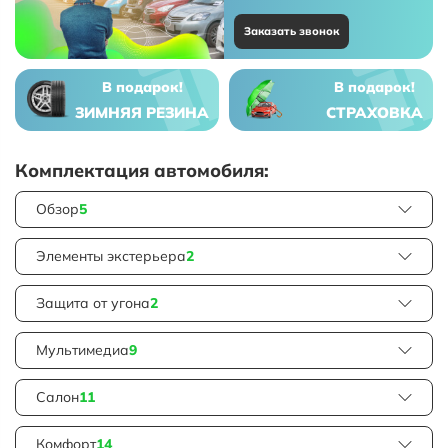
Заказать звонок
В подарок!
В подарок!
ЗИМНЯЯ РЕЗИНА
СТРАХОВКА
Комплектация автомобиля:
Обзор
5
Элементы экстерьера
2
Защита от угона
2
Мультимедиа
9
Салон
11
Комфорт
14