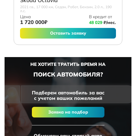
Skoda Octavia
2021 г.в., 17 000 км, Седан, Робот, Бензин, 2.0 л., 190
л.с.
Цена
В кредит от
1 720 000₽
48 029
₽/мес.
Оставить заявку
НЕ ХОТИТЕ ТРАТИТЬ ВРЕМЯ НА
ПОИСК АВТОМОБИЛЯ?
Подберем автомобиль за вас
с учетом ваших пожеланий
Заявка на подбор
Обменяем ваш старый авто